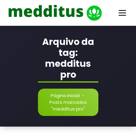
Pular
conteúdo
para
o
conteúdo
Odair Comin | Hipnose Clínica
Arquivo da
tag:
medditus
pro
Página inicial
-
Posts marcados
"medditus pro"