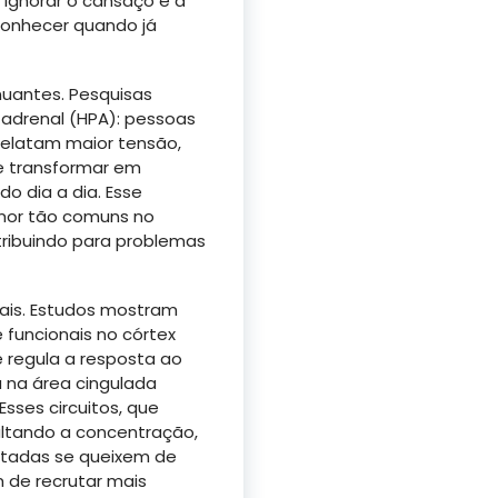
 ignorar o cansaço e a
econhecer quando já
nuantes. Pesquisas
–adrenal (HPA): pessoas
relatam maior tensão,
se transformar em
do dia a dia. Esse
humor tão comuns no
tribuindo para problemas
tais. Estudos mostram
 funcionais no córtex
 regula a resposta ao
 na área cingulada
Esses circuitos, que
ultando a concentração,
otadas se queixem de
 de recrutar mais