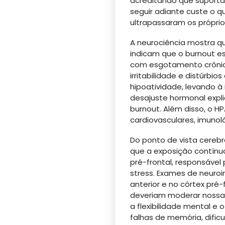
acreditando que suportar
seguir adiante custe o q
ultrapassaram os próprios
A neurociência mostra q
indicam que o burnout es
com esgotamento crônico
irritabilidade e distúrb
hipoatividade, levando à 
desajuste hormonal expli
burnout. Além disso, o H
cardiovasculares, imunol
Do ponto de vista cereb
que a exposição contínua
pré-frontal, responsável
stress. Exames de neuro
anterior e no córtex pré-
deveriam moderar nossas
a flexibilidade mental 
falhas de memória, dific