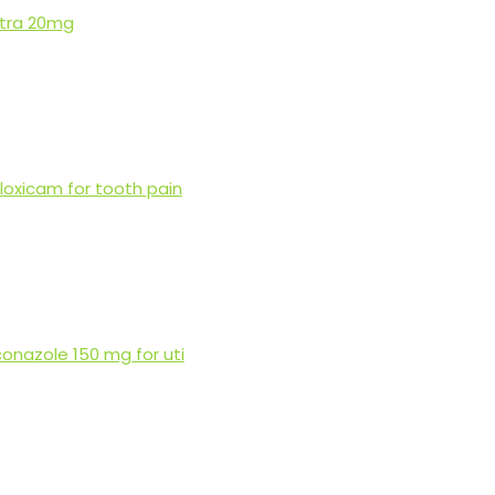
itra 20mg
oxicam for tooth pain
conazole 150 mg for uti