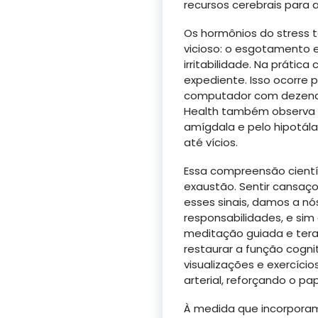
recursos cerebrais para 
Os hormônios do stress 
vicioso: o esgotamento e
irritabilidade. Na práti
expediente. Isso ocorre 
computador com dezenas
Health também observa 
amígdala e pelo hipotál
até vícios.
Essa compreensão científ
exaustão. Sentir cansaço,
esses sinais, damos a n
responsabilidades, e sim 
meditação guiada e terap
restaurar a função cogni
visualizações e exercíc
arterial, reforçando o pa
À medida que incorporam