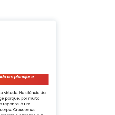
ade em planejar e
virtude. No silêncio da
rge porque, por muito
e repente; é um
o corpo. Crescemos