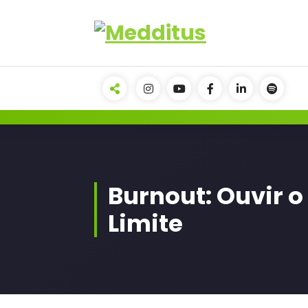
Pular
conteúdo
para
o
conteúdo
Odair Comin | Hipnose Clínica
Burnout: Ouvir o
Limite