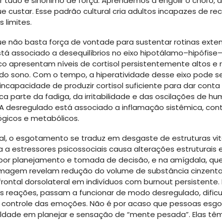
 tudo é sinônimo de força. Aprendemos a engolir o choro, a
ue custar. Esse padrão cultural cria adultos incapazes de r
 limites.
ue não basta força de vontade para sustentar rotinas exte
tá associado a desequilíbrios no eixo hipotálamo–hipófise
 apresentam níveis de cortisol persistentemente altos e 
ios do sono. Com o tempo, a hiperatividade desse eixo pode 
incapacidade de produzir cortisol suficiente para dar conta 
ca parte da fadiga, da irritabilidade e das oscilações de 
PA desregulado está associado a inflamação sistêmica, con
ógicos e metabólicos.
ral, o esgotamento se traduz em desgaste de estruturas vi
 a estressores psicossociais causa alterações estruturais e
 por planejamento e tomada de decisão, e na amígdala, que
imagem revelam redução do volume de substância cinzenta
frontal dorsolateral em indivíduos com burnout persistente. 
 reações, passam a funcionar de modo desregulado, dific
e o controle das emoções. Não é por acaso que pessoas esg
uldade em planejar e sensação de “mente pesada”. Elas têm