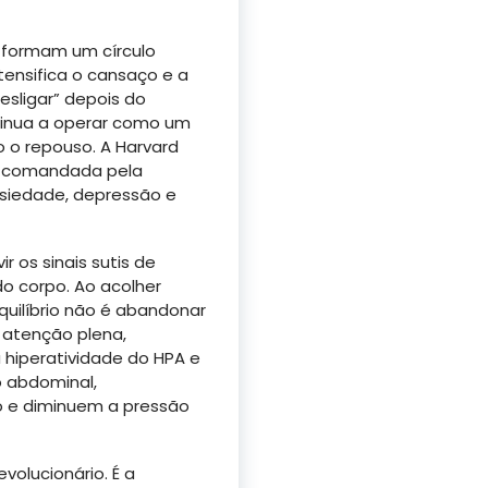
 formam um círculo
tensifica o cansaço e a
esligar” depois do
ntinua a operar como um
o repouso. A Harvard
– comandada pela
nsiedade, depressão e
 os sinais sutis de
do corpo. Ao acolher
uilíbrio não é abandonar
e atenção plena,
 hiperatividade do HPA e
o abdominal,
o e diminuem a pressão
olucionário. É a