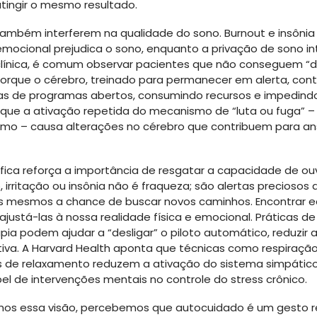
atingir o mesmo resultado.
também interferem na qualidade do sono. Burnout e insônia
mocional prejudica o sono, enquanto a privação de sono in
ca clínica, é comum observar pacientes que não conseguem “d
porque o cérebro, treinado para permanecer em alerta, co
 de programas abertos, consumindo recursos e impedindo 
que a ativação repetida do mecanismo de “luta ou fuga” 
amo – causa alterações no cérebro que contribuem para a
ica reforça a importância de resgatar a capacidade de ouvir
 irritação ou insônia não é fraqueza; são alertas preciosos 
ós mesmos a chance de buscar novos caminhos. Encontrar eq
ajustá-las à nossa realidade física e emocional. Práticas d
ia podem ajudar a “desligar” o piloto automático, reduzir a
tiva. A Harvard Health aponta que técnicas como respiraçã
ios de relaxamento reduzem a ativação do sistema simpátic
pel de intervenções mentais no controle do stress crônico.
os essa visão, percebemos que autocuidado é um gesto rev