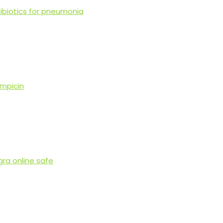
ibiotics for pneumonia
ampicin
gra online safe