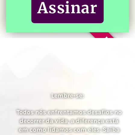
Assinar
MENSAL
Lembre-se:
Todos nós enfrentamos desafios no
decorrer da vida, a diferença está
em como lidamos com eles. Saiba