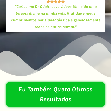





“Caríssimo Dr Odair, seus vídeos têm sido uma
terapia divina na minha vida. Gratidão e meus
cumprimentos por ajudar tão rica e generosamente
todos os que os ouvem.”
Eu Também Quero Ótimos
Resultados