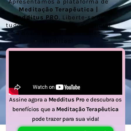
Apresentamos a plataforma de
Meditação Terapêutica
|
Medditus PRO
. Liberte-se de
tudo o que trava o seu potencial
e descubra possibilidades
infinitas!
Assine agora a
Medditus Pro
e descubra os
benefícios que a
Meditação Terapêutica
pode trazer para sua vida!