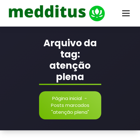
Pular
conteúdo
para
o
conteúdo
Odair Comin | Hipnose Clínica
Arquivo da
tag:
atenção
plena
Página inicial
-
Posts marcados
"atenção plena"