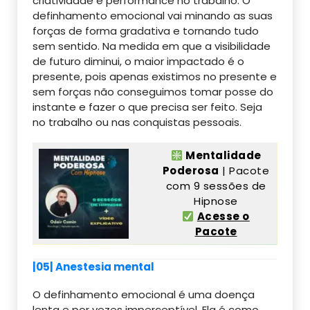
criatividade e performance no trabalho. O
definhamento emocional vai minando as suas
forças de forma gradativa e tornando tudo
sem sentido. Na medida em que a visibilidade
de futuro diminui, o maior impactado é o
presente, pois apenas existimos no presente e
sem forças não conseguimos tomar posse do
instante e fazer o que precisa ser feito. Seja
no trabalho ou nas conquistas pessoais.
Mentalidade
Poderosa
| Pacote
com 9 sessões de
Hipnose
Acesse o
Pacote
|05| Anestesia mental
O definhamento emocional é uma doença
lenta e por vezes imperceptível. Ela é como