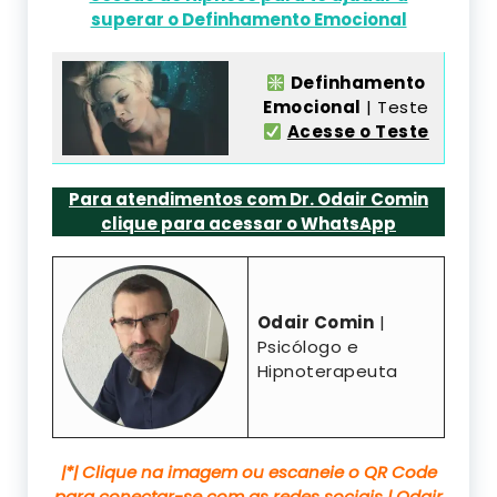
superar o Definhamento Emocional
Definhamento
Emocional
| Teste
Acesse o Teste
Para atendimentos com Dr. Odair Comin
clique para acessar o WhatsApp
Odair Comin
|
Psicólogo e
Hipnoterapeuta
|*| Clique na imagem ou escaneie o QR Code
para conectar-se com as redes sociais | Odair