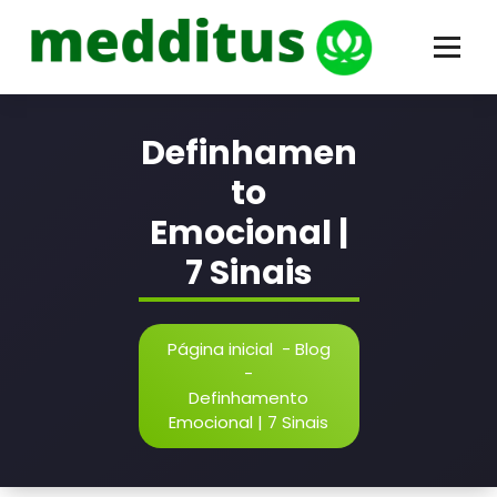
Pular
conteúdo
para
o
conteúdo
Odair Comin | Hipnose Clínica
Definhamen
to
Emocional |
7 Sinais
Página inicial
-
Blog
-
Definhamento
Emocional | 7 Sinais