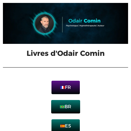
Livres d'Odair Comin
FR
BR
ES